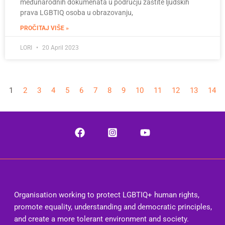
međunarodnih dokumenata u području zaštite ljudskih
prava LGBTIQ osoba u obrazovanju,
PROČITAJ VIŠE »
LORI
20 April 2023
1
2
3
4
5
6
7
8
9
10
11
12
13
14
Organisation working to protect LGBTIQ+ human rights,
promote equality, understanding and democratic principles,
and create a more tolerant environment and society.