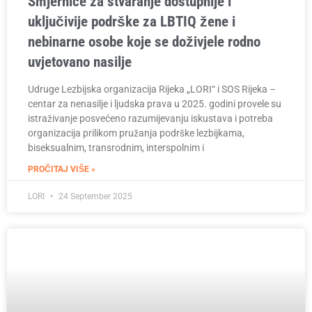
Smjernice za stvaranje dostupnije i
uključivije podrške za LBTIQ žene i
nebinarne osobe koje se doživjele rodno
uvjetovano nasilje
Udruge Lezbijska organizacija Rijeka „LORI“ i SOS Rijeka –
centar za nenasilje i ljudska prava u 2025. godini provele su
istraživanje posvećeno razumijevanju iskustava i potreba
organizacija prilikom pružanja podrške lezbijkama,
biseksualnim, transrodnim, interspolnim i
PROČITAJ VIŠE »
LORI
24 September 2025