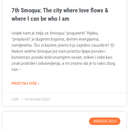
7th Smoqua: The city where love flows &
where I can be who I am
Uvijek nam je želja za Smoquu “poqueeriti” Rijeku,
“preplaviti” je duginim bojama, divnim energijama,
osmijesima. Što vi kažete, jesmo li ju zajedno zauzeli/e? 😊
Nakon sedme Smoque još nam pristižu lijepe poruke i
komentari, poneki dobronamjerni savjet, stikeri i videi kao
znak podrške i oduševljenja, a mi znamo da je to tako zbog
vas –
PROČITAJ VIŠE »
LORI
18 October 2023
SMOQUA 2023