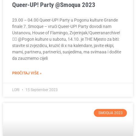
Queer-UP! Party @Smoqua 2023
23.00 – 04.00 Queer-UP! Party u Pogonu kulture Grande
finale 7. Smoque – vrući Queer-UP! Party dovodi nam
Ustanovu, House of Flamingo, Zvjerinjak/Queeranarchive!
🏳️‍🌈 @Pogon kulture u subotu, 14.10. je THE Mjesto za biti:
stavite si zvjezdicu, kružić ili x na kalendare, javite ekipi,
mami, partneru, partnerici, susjedima, ma svimaaa i dođite
da zauzmemo cijeli
PROČITAJ VIŠE »
LORI
15 September 2023
SMOQUA 2023