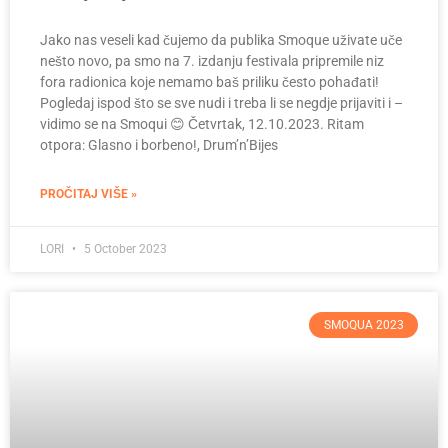
Jako nas veseli kad čujemo da publika Smoque uživate uče
nešto novo, pa smo na 7. izdanju festivala pripremile niz
fora radionica koje nemamo baš priliku često pohađati!
Pogledaj ispod što se sve nudi i treba li se negdje prijaviti i –
vidimo se na Smoqui 😊 Četvrtak, 12.10.2023. Ritam
otpora: Glasno i borbeno!, Drum’n’Bijes
PROČITAJ VIŠE »
LORI
5 October 2023
SMOQUA 2023