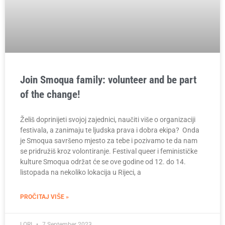
Join Smoqua family: volunteer and be part
of the change!
Želiš doprinijeti svojoj zajednici, naučiti više o organizaciji
festivala, a zanimaju te ljudska prava i dobra ekipa? Onda
je Smoqua savršeno mjesto za tebe i pozivamo te da nam
se pridružiš kroz volontiranje. Festival queer i feminističke
kulture Smoqua održat će se ove godine od 12. do 14.
listopada na nekoliko lokacija u Rijeci, a
PROČITAJ VIŠE »
LORI
7 September 2023