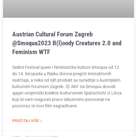
Austrian Cultural Forum Zagreb
@Smoqua2023 B(l)oody Creatures 2.0 and
Feminism WTF
Sedmi Festival queer i feminističke kulture Smoqua od 12.
do 14. listopada u Rijeku donosi pregršt interaktivnih
sadržaja, a neka od njih produkt su suradnje s Austrijskim
kulturnim forumom Zagreb. 😊 AKF na Smoquu dovodi
sjajan umjetnički kolektiv Kulturverein Spätschicht iz Linza
koji će nam osigurati pravo iskustveno putovanje na
pozornici, te novi film nagrađivane
PROČITAJ VIŠE »