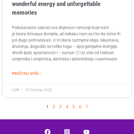
wonderful energy and unforgettable
memories
Pokušavamo sabrati sve dojmove i emocije koje nam
je šesta Smoqua donijela, ali nekako nam se čini da ćemo ih
još dugo pohranjivati. U tri dana razmjene ideja, iskustava,
druženja, dogodilo se toliko toga – spoj genijalne energije,
divnih ljudi, spontanosti i – sunca! 🙂 Uz više od trideset
umjetnika i umjetnica, aktivista i aktivistkinja i osamnaest
PROČITAJ VIŠE »
LORI
18 October 2022
1
2
3
4
5
6
7