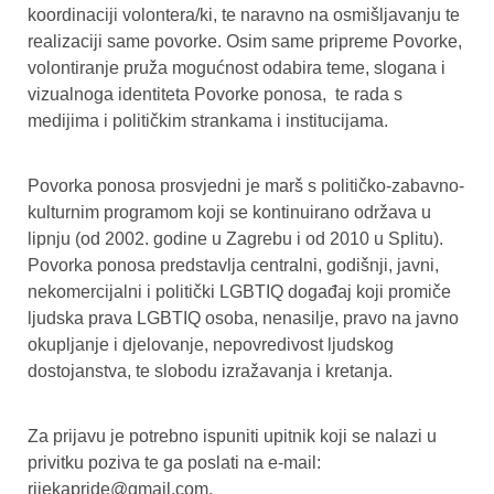
koordinaciji volontera/ki, te naravno na osmišljavanju te
realizaciji same povorke. Osim same pripreme Povorke,
volontiranje pruža mogućnost odabira teme, slogana i
vizualnoga identiteta Povorke ponosa, te rada s
medijima i političkim strankama i institucijama.
Povorka ponosa prosvjedni je marš s političko-zabavno-
kulturnim programom koji se kontinuirano održava u
lipnju (od 2002. godine u Zagrebu i od 2010 u Splitu).
Povorka ponosa predstavlja centralni, godišnji, javni,
nekomercijalni i politički LGBTIQ događaj koji promiče
ljudska prava LGBTIQ osoba, nenasilje, pravo na javno
okupljanje i djelovanje, nepovredivost ljudskog
dostojanstva, te slobodu izražavanja i kretanja.
Za prijavu je potrebno ispuniti upitnik koji se nalazi u
privitku poziva te ga poslati na e-mail:
rijekapride@gmail.com
.