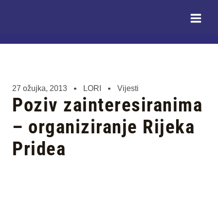
Skip
Main
to
Menu
content
27 ožujka, 2013
LORI
Vijesti
Poziv zainteresiranima
– organiziranje Rijeka
Pridea