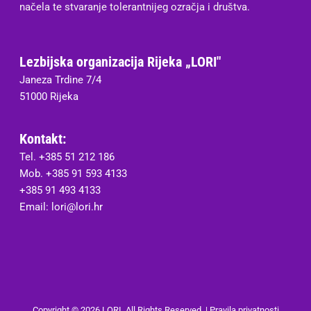
načela te stvaranje tolerantnijeg ozračja i društva.
Lezbijska organizacija Rijeka „LORI"
Janeza Trdine 7/4
51000 Rijeka
Kontakt:
Tel. +385 51 212 186
Mob. +385 91 593 4133
+385 91 493 4133
Email:
lori@lori.hr
Copyright © 2026 LORI. All Rights Reserved. |
Pravila privatnosti