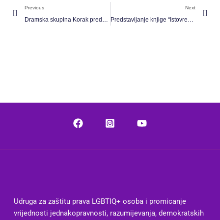
Prev
Ne
Previous
Next
Dramska skupina Korak predstavlja: ISKORAK
Predstavljanje knjige “Istovremeno” Susan Sontag
Udruga za zaštitu prava LGBTIQ+ osoba i promicanje
vrijednosti jednakopravnosti, razumijevanja, demokratskih