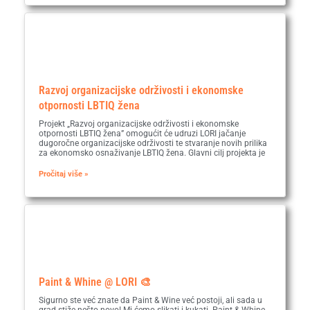
Razvoj organizacijske održivosti i ekonomske
otpornosti LBTIQ žena
Projekt „Razvoj organizacijske održivosti i ekonomske
otpornosti LBTIQ žena” omogućit će udruzi LORI jačanje
dugoročne organizacijske održivosti te stvaranje novih prilika
za ekonomsko osnaživanje LBTIQ žena. Glavni cilj projekta je
Pročitaj više »
Paint & Whine @ LORI 🎨
Sigurno ste već znate da Paint & Wine već postoji, ali sada u
grad stiže nešto novo! Mi ćemo slikati i kukati. Paint & Whine